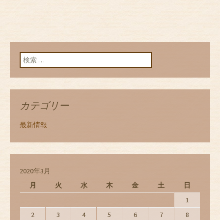
検索:
カテゴリー
最新情報
2020年3月
月
火
水
木
金
土
日
1
2
3
4
5
6
7
8