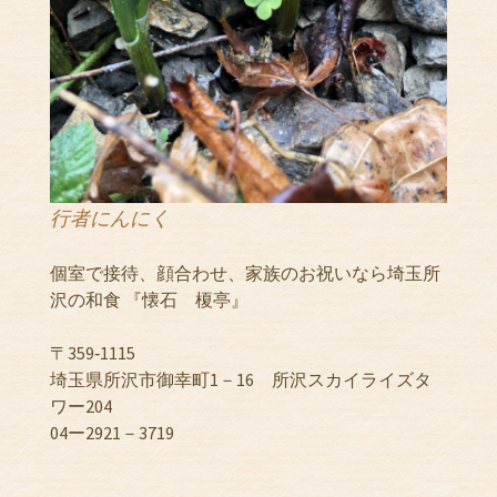
行者にんにく
個室で接待、顔合わせ、家族のお祝いなら埼玉所
沢の和食 『懐石 榎亭』
〒359‐1115
埼玉県所沢市御幸町1－16 所沢スカイライズタ
ワー204
04ー2921－3719