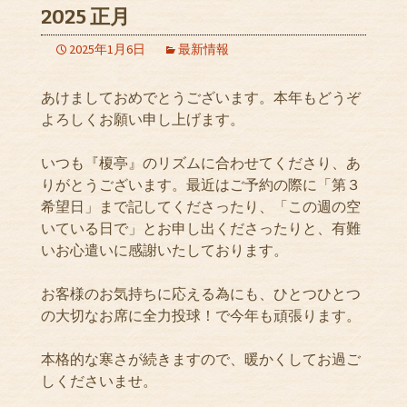
2025 正月
2025年1月6日
最新情報
あけましておめでとうございます。本年もどうぞ
よろしくお願い申し上げます。
いつも『榎亭』のリズムに合わせてくださり、あ
りがとうございます。最近はご予約の際に「第３
希望日」まで記してくださったり、「この週の空
いている日で」とお申し出くださったりと、有難
いお心遣いに感謝いたしております。
お客様のお気持ちに応える為にも、ひとつひとつ
の大切なお席に全力投球！で今年も頑張ります。
本格的な寒さが続きますので、暖かくしてお過ご
しくださいませ。