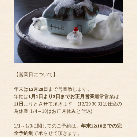
【営業日について】
年末は
12月28日
まで営業致します。
年始は
1月1日より3日までお正月営業
通常営業は
11日
よりとさせて頂きます。(12/29·30·31は仕込の
為休業 1/4～10はお正月休みと仕込)
1/1～1/3に関してのご予約は、
年末12/18までの完
全予約制
で承らせて頂きます。