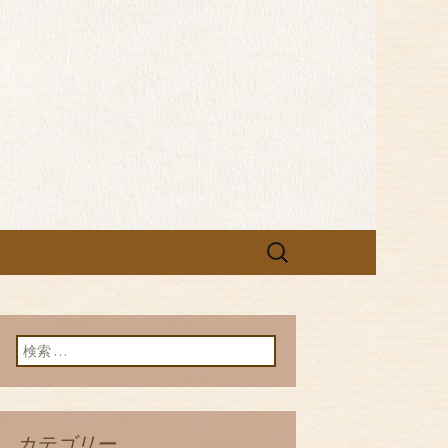
和食ご飯を。
検
索:
検索:
カテゴリー