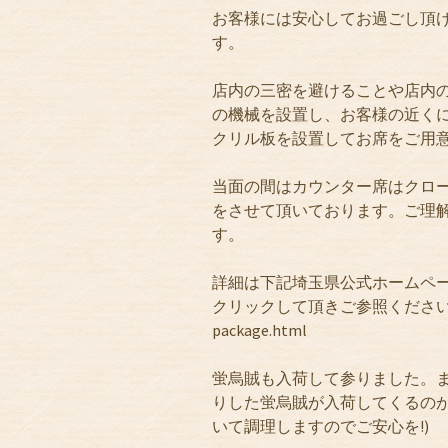
お客様には安心してお過ごし頂
す。
店内の三密を避けることや店内
の機械を設置し、お客様の近く
クリル板を設置してお席をご用
当面の間はカウンター席はクロ
をさせて頂いております。ご理解
す。
詳細は下記埼玉県公式ホームペ
クリックして頂きご参照くださいませ。https:
package.html
蛍烏賊も入荷して参りました。
りした蛍烏賊が入荷してくるの
いて調理しますのでご安心を!)