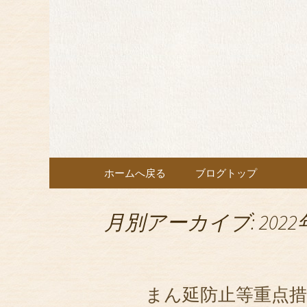
埼玉・所沢の榎亭で特別な
埼玉・所
最新情報
コンテンツへ移動
ホームへ戻る
ブログトップ
月別アーカイブ: 2022
まん延防止等重点措置延