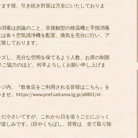
けます様、引き続き対策は万全にいたしておりま
の消毒は勿論のこと、非接触型の検温機と手指消毒
には各々空気清浄機を配置、換気を充分に行い、ア
意致しております。
ーズし、充分な空間を保てるよう人数、お席の制限
·ご協力のほど、何卒よろしくお願い申し上げま
ージ内、『飲食店をご利用される皆様はこちら』を
//www.pref.saitama.lg.jp/a0801/vt-
まだ小さいてすが、これから日を追うごとにぷっく
が楽しみです。(目やくちばし、背骨は、全て取り除