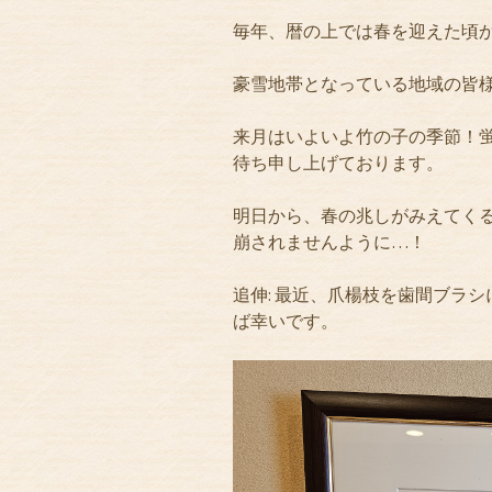
毎年、暦の上では春を迎えた頃
豪雪地帯となっている地域の皆
来月はいよいよ竹の子の季節！
待ち申し上げております。
明日から、春の兆しがみえてく
崩されませんように…！
追伸: 最近、爪楊枝を歯間ブラ
ば幸いです。