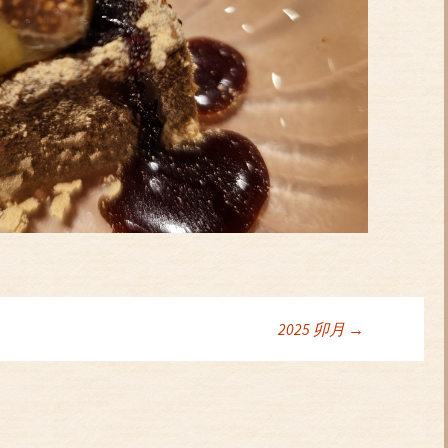
2025 卯月
→
ョン