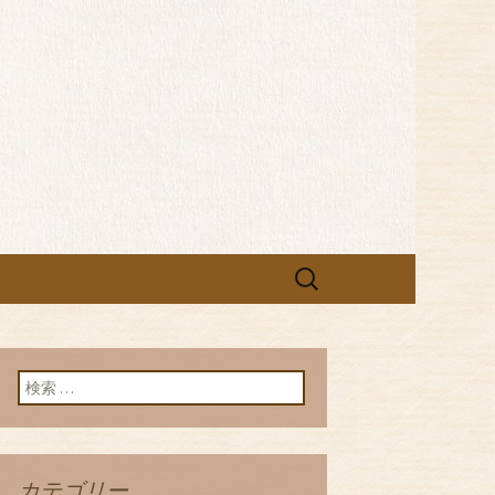
和食ご飯を。
検
索:
検索:
カテゴリー